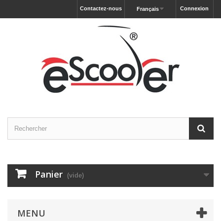
Contactez-nous
Connexion
Français
Panier
(vide)
MENU